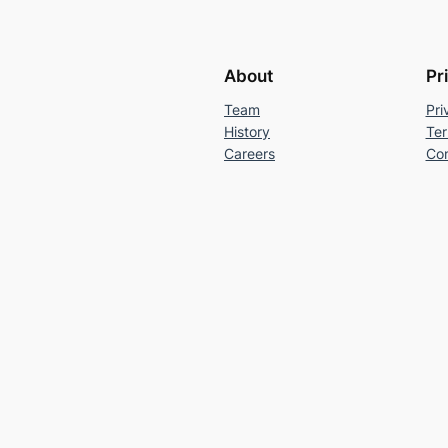
About
Pr
Team
Pri
History
Ter
Careers
Con