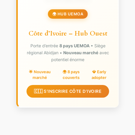
🌍 HUB UEMOA
Côte d’Ivoire – Hub Ouest
Porte d’entrée
8 pays UEMOA
• Siège
régional Abidjan •
Nouveau marché
avec
potentiel énorme
🌟 Nouveau
🌍 8 pays
💎 Early
marché
couverts
adopter
🇨🇮 S’INSCRIRE CÔTE D’IVOIRE