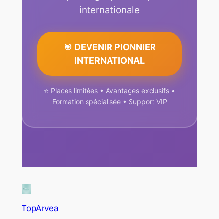
internationale
🎯 DEVENIR PIONNIER
INTERNATIONAL
⭐ Places limitées • Avantages exclusifs •
Formation spécialisée • Support VIP
TopArvea