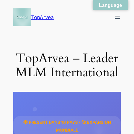
Language
Skip
to
TopArvea
content
TopArvea – Leader
MLM International
🌍 PRÉSENT DANS 10 PAYS • 🚀 EXPANSION
MONDIALE