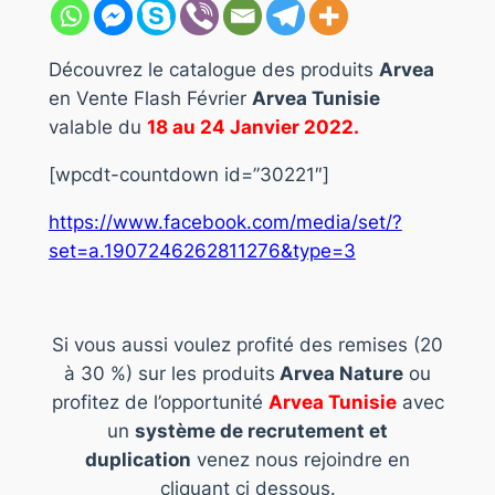
Découvrez le catalogue des produits
Arvea
en Vente Flash Février
Arvea Tunisie
valable du
18 au 24 Janvier 2022.
[wpcdt-countdown id=”30221″]
https://www.facebook.com/media/set/?
set=a.1907246262811276&type=3
Si vous aussi voulez profité des remises (20
à 30 %) sur les produits
Arvea Nature
ou
profitez de l’opportunité
Arvea Tunisie
avec
un
système de recrutement et
duplication
venez nous rejoindre en
cliquant ci dessous.