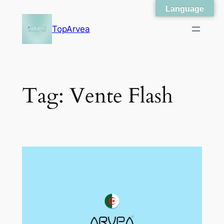
Language
Skip
to
TopArvea
content
Tag:
Vente Flash