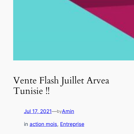
Vente Flash Juillet Arvea
Tunisie !!
Jul 17, 2021
—
Amin
by
in
action mois
, 
Entreprise