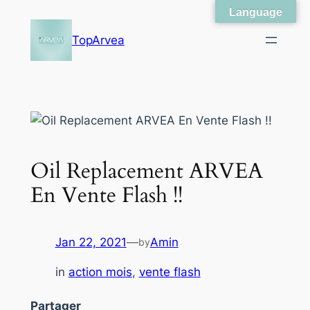
Language
Skip
to
TopArvea
content
Oil Replacement ARVEA
En Vente Flash !!
Jan 22, 2021
—
Amin
by
in
action mois
, 
vente flash
Partager