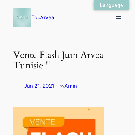
Language
Skip
to
TopArvea
content
Vente Flash Juin Arvea
Tunisie !!
Jun 21, 2021
—
Amin
by