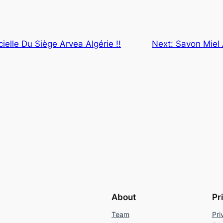
cielle Du Siège Arvea Algérie !!
Next:
Savon Miel 
About
Pr
Team
Pri