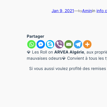
Jan 9, 2021
—
Amin
in
info 
by
Partager
💎 L
es Roll on
ARVEA Algérie
, aux propri
mauvaises odeurs
💎
Convient à tous les 
Si vous aussi voulez profité des remises