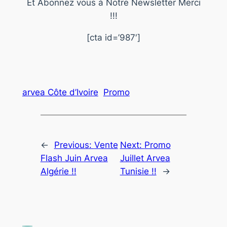
Et Abonnez vous à Notre Newsletter Merci
!!!
[cta id=’987′]
arvea Côte d’Ivoire
Promo
←
Previous:
Vente
Next:
Promo
Flash Juin Arvea
Juillet Arvea
Algérie !!
Tunisie !!
→