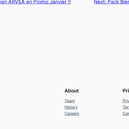
an ARVEA en Promo Janvier !!
Next:
Pack Bien
About
Pr
Team
Pri
History
Ter
Careers
Con