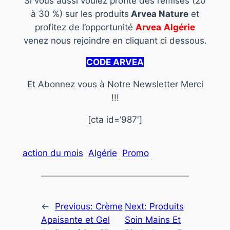
Si vous aussi voulez profité des remises (20
à 30 %) sur les produits
Arvea Nature
et
profitez de l’opportunité
Arvea
Algérie
venez nous rejoindre en cliquant ci dessous.
CODE ARVEA
Et Abonnez vous à Notre Newsletter Merci
!!!
[cta id=’987′]
action du mois
Algérie
Promo
←
Previous:
Crème
Next:
Produits
Apaisante et Gel
Soin Mains Et