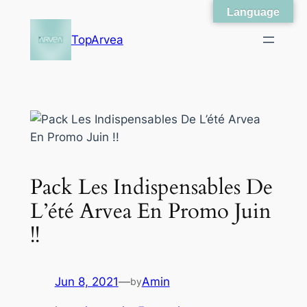
Language
Skip
to
TopArvea
content
Pack Les Indispensables De
L’été Arvea En Promo Juin
!!
Jun 8, 2021
—
Amin
by