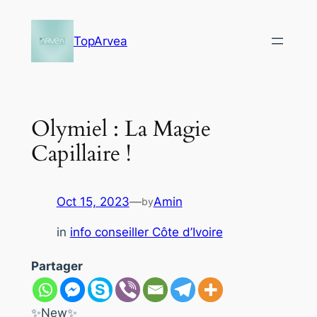
Skip
to
TopArvea
content
Olymiel : La Magie
Capillaire !
Oct 15, 2023
—
Amin
by
in
info conseiller Côte d’Ivoire
Partager
✨New✨