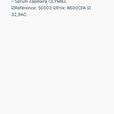
✅Sérum capillaire OLYMIEL
☑️Référence: 50003 ☑️Prix: 8600CFA ☑️
32,9AC