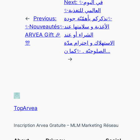
Next:
✨في اليوم
العالمي للتغذية✨
←
Previous:
✨نذكركم بأهمّيّة جودة
✨Nouveautés✨
الأغذية و سلامتها عند
ARVEA Gift 🎉
الشراء أو عند
🎊
الاستهلاك و احترام مدّة
الصلوحيّة . ✨كما ن…
→
TopArvea
Inscription Arvea Gratuite – MLM Marketing Réseau