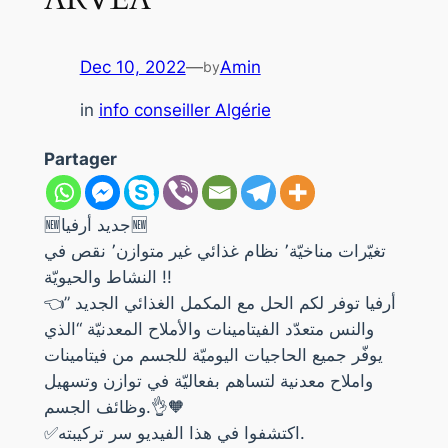
Dec 10, 2022
—
Amin
by
in
info conseiller Algérie
Partager
🆕جديد أرفيا🆕
تغيّرات مناخيّة٬ نظام غذائي غير متوازن٬ نقص في
النشاط والحيويّة !!
👈أرفيا توفر لكم الحل مع المكمل الغذائي الجديد ”
والنس متعدّد الفيتامينات والأملاح المعدنيّة “الذي
يوفّر جميع الحاجيات اليوميّة للجسم من فيتامينات
واملاح معدنية لتساهم بفعاليّة في توازن وتسهيل
وظائف الجسم.👌🧡
✅اكتشفوا في هذا الفيديو سر تركيبته.