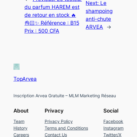
Next:
Le
du parfum HAREM est
shampoing
de retour en stock 🔥
anti-chute
👌🏻✨ Référence : B15
ARVEA
→
Prix : 500 CFA
TopArvea
Inscription Arvea Gratuite – MLM Marketing Réseau
About
Privacy
Social
Team
Privacy Policy
Facebook
History
Terms and Conditions
Instagram
Careers
Contact Us
Twitter/X