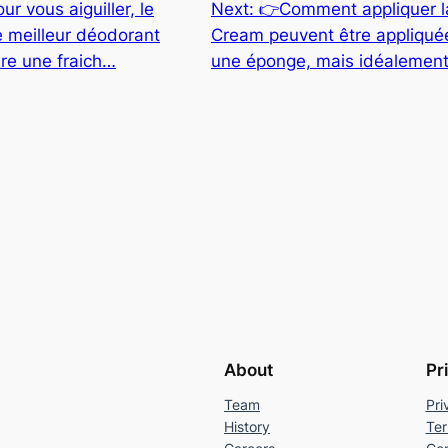
r vous aiguiller, le
Next:
👉Comment appliquer 
e meilleur déodorant
Cream peuvent être appliquée
ure une fraich…
une éponge, mais idéalemen
About
Pr
Team
Pri
History
Ter