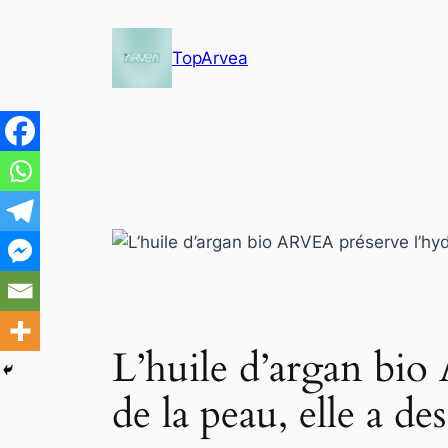
Skip
to
TopArvea
content
L’huile d’argan bio
de la peau, elle a de