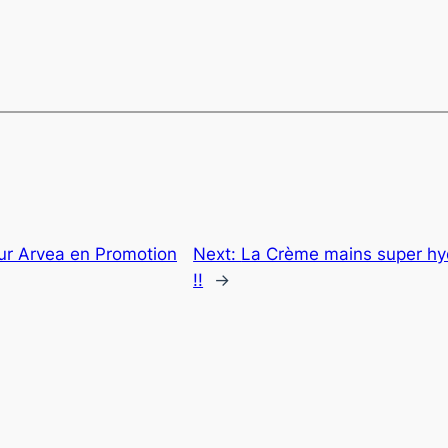
ur Arvea en Promotion
Next:
La Crème mains super hy
!!
→