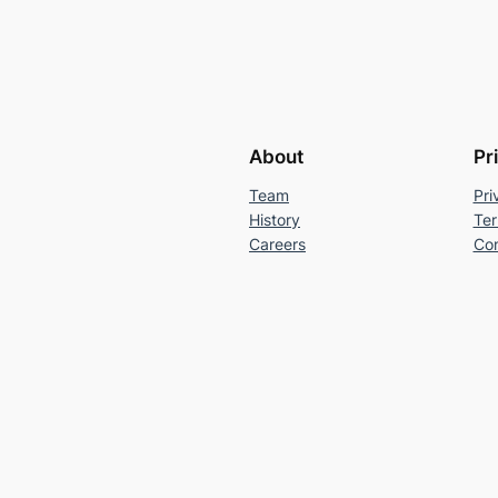
About
Pr
Team
Pri
History
Ter
Careers
Con