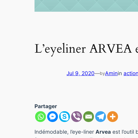
L’eyeliner ARVEA e
Jul 9, 2020
—
Amin
in
actio
by
Partager
Indémodable, l’eye-liner
Arvea
est l’outi