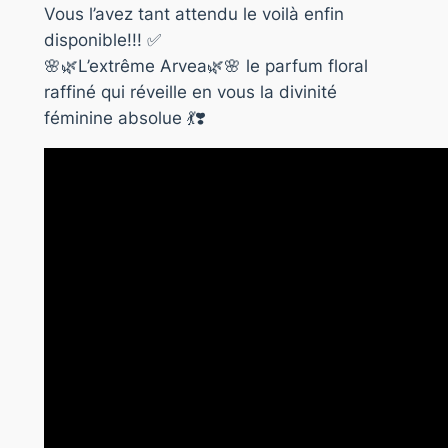
Vous l’avez tant attendu le voilà enfin
disponible!!!
✅
🌸
🌿
L’extrême Arvea
🌿
🌸
le parfum floral
raffiné qui réveille en vous la divinité
féminine absolue
💃
❣️