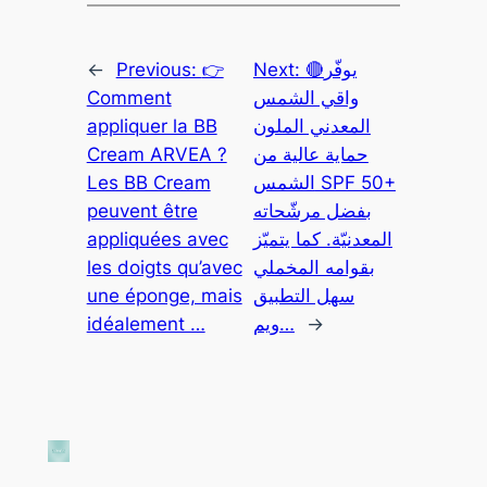
←
Previous:
👉
Next:
🔴يوفّر
Comment
واقي الشمس
appliquer la BB
المعدني الملون
Cream ARVEA ?
حماية عالية من
Les BB Cream
الشمس SPF 50+
peuvent être
بفضل مرشّحاته
appliquées avec
المعدنيّة. كما يتميّز
les doigts qu’avec
بقوامه المخملي
une éponge, mais
سهل التطبيق
idéalement …
ويم…
→