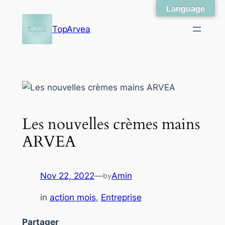
Language
Skip
to
TopArvea
content
Les nouvelles crèmes mains
ARVEA
Nov 22, 2022
—
Amin
by
in
action mois
, 
Entreprise
Partager