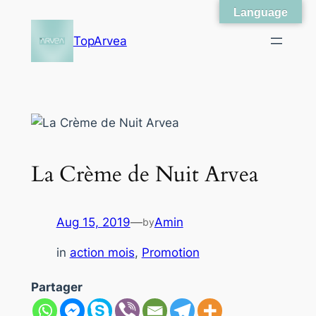
Language
Skip
to
TopArvea
content
La Crème de Nuit Arvea
Aug 15, 2019
—
Amin
by
in
action mois
, 
Promotion
Partager