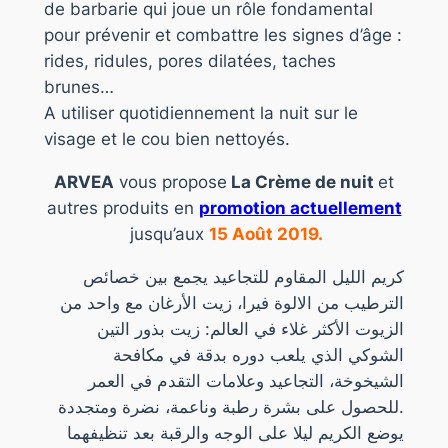
de barbarie qui joue un rôle fondamental
pour prévenir et combattre les signes d’âge :
rides, ridules, pores dilatées, taches
brunes…
A utiliser quotidiennement la nuit sur le
visage et le cou bien nettoyés.
ARVEA
vous propose
La Crème de nuit
et
autres produits en
promotion actuellement
jusqu’aux
15
Août
2019.
كريم الليل المقاوم للتجاعيد يجمع بين خصائص
الترطيب من الالوة فيرا، زيت الأرغان مع واحد من
الزيوت الأكثر غلاء في العالم: زيت بذور التين
الشوكي الذي يلعب دوره بدقة في مكافحة
الشيخوخة، التجاعيد وعلامات التقدم في العمر
للحصول على بشرة رطبة وناعمة، نضرة ومتجددة.
يوضع الكريم ليلا على الوجه والرقبة بعد تنظيفهما