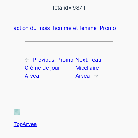
[cta id=’987′]
action du mois
homme et femme
Promo
←
Previous:
Promo
Next:
l’eau
Crème de jour
Micellaire
Arvea
Arvea
→
TopArvea