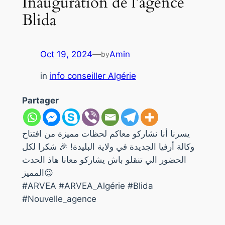
Inauguration de l’agence
Blida
Oct 19, 2024
—
Amin
by
in
info conseiller Algérie
Partager
يسرنا أنا نشاركو معاكم لحظات مميزة من افتتاح
وكالة أرفيا الجديدة في ولاية البليدة! 🎉 شكرا لكل
الحضور الي تنقلو باش يشاركو معانا هاذ الحدث
المميز😉
#ARVEA #ARVEA_Algérie #Blida
#Nouvelle_agence