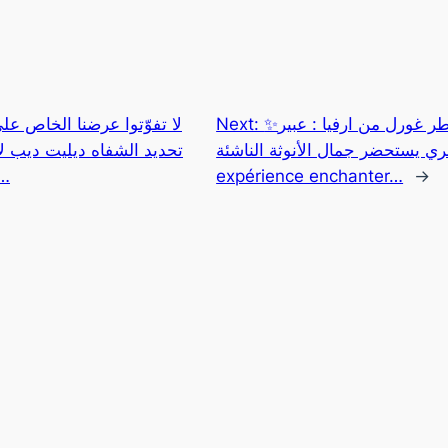
Next:
✨استمتعي بتجربة ساحرة مع عطر غورل من ارفيا : عبير
فاكهي زهري يستحضر جمال الأنوثة الناشئة🥰🤩 ✅P
الطبيعي و تمنحك إطلالة…
expérience enchanter…
→