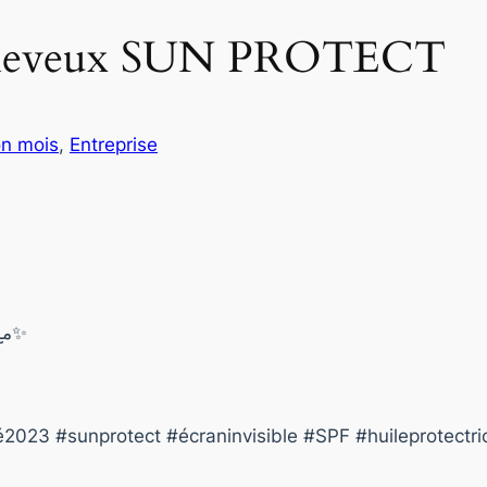
e cheveux SUN PROTECT
on mois
, 
Entreprise
مع سخانة الطقس☀️ ، الشعر يتأثّر و يحتاج للحماية✨
23 #sunprotect #écraninvisible #SPF #huileprotectri