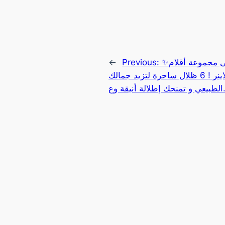
←
Previous:
✨لا تفوّتوا عرضنا الخاص على مجموعة أقلام
تحديد الشفاه ديليت ديب لاينر ! 6 ظلال ساحرة لتزيد جمالك
 أنيقة وع