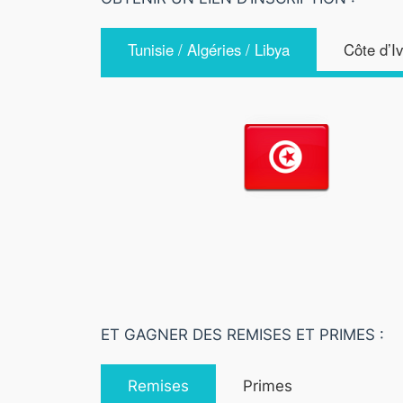
Tunisie / Algéries / Libya
Côte d’I
ET GAGNER DES REMISES ET PRIMES :
Remises
Primes