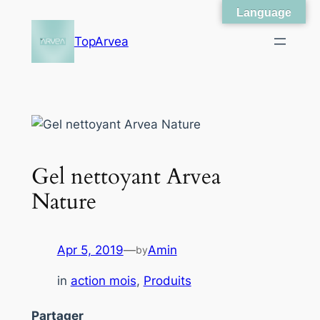
Language
Skip
to
TopArvea
content
Gel nettoyant Arvea
Nature
Apr 5, 2019
—
Amin
by
in
action mois
, 
Produits
Partager