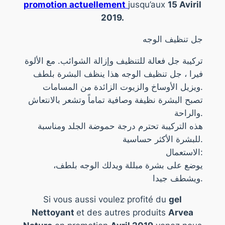
promotion actuellement
jusqu’aux
15 Aviril
2019.
جل تنظيف الوجه
تركيبة جل فعالة للتنظيف وإزالة الشوائب. مع الألوة
فيرا ، جل تنظيف الوجه هذا ينظف البشرة بلطف
ويزيل الأوساخ والزيوت الزائدة من المسامات.
تصبح البشرة نظيفة وصافية تماماً وتشعر بالانتعاش
والراحة.
هذه التركيبة تحترم درجة حموضة الجلد ومناسبة
للبشرة الأكثر حساسية.
الاستعمال:
يوضع على بشرة مبللة ويدلك الوجه بلطف،
ويشطف جيدا.
Si vous aussi voulez profité du
gel
Nettoyant
et des autres produits
Arvea