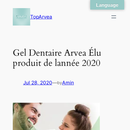
Language
Skip
to
TopArvea
content
Gel Dentaire Arvea Élu
produit de lannée 2020
Jul 28, 2020
—
Amin
by