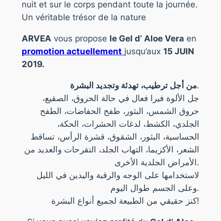
nuit et sur le corps pendant toute la journée.
Un véritable trésor de la nature
ARVEA
vous propose
le Gel d’ Aloe Vera
en
promotion actuellement
jusqu’aux
15 JUIN
2019.
من أجل ترطيب، تهدئة وتجديد البشرة
.
جل الألوة فيرا فعال في حالة الحروق، الصقيع،
حروق الشمس، البثور، طفح الحفاضات، الطفح
الجلدي، الكشط، لدغات الحشرات، الحكة،
الحساسية، البثور، الشقوق، قشرة الرأس، تساقط
الشعر، الأكزيما، التهاب الجلد، التقرحات والعديد من
الأمراض الجلدية الأخرى.
لاستخدامها على الوجه والرقبة واليدين في الليل
وعلى الجسم طوال اليوم.
كنز حقيقي من الطبيعة لجميع أنواع البشرة!