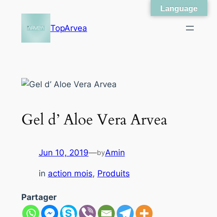
Language
Skip
to
TopArvea
content
Gel d’ Aloe Vera Arvea
Jun 10, 2019
—
Amin
by
in
action mois
, 
Produits
Partager