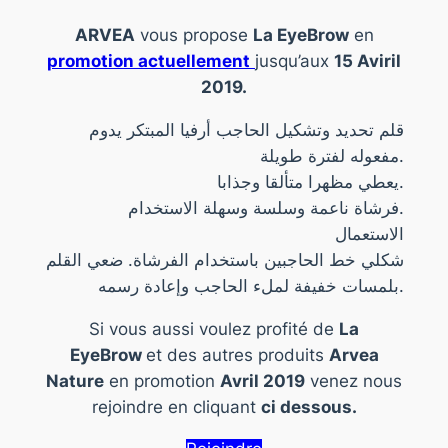
ARVEA
vous propose
La EyeBrow
en
promotion actuellement
jusqu’aux
15 Aviril
2019.
قلم تحديد وتشكيل الحاجب أرفيا المبتكر يدوم
مفعوله لفترة طويلة.
يعطي مظهرا متألقا وجذابا.
فرشاة ناعمة وسلسة وسهلة الاستخدام.
الاستعمال
شكلي خط الحاجبين باستخدام الفرشاة. ضعي القلم
بلمسات خفيفة لملء الحاجب وإعادة رسمه.
Si vous aussi voulez profité de
La
EyeBrow
et des autres produits
Arvea
Nature
en promotion
Avril 2019
venez nous
rejoindre en cliquant
ci dessous.