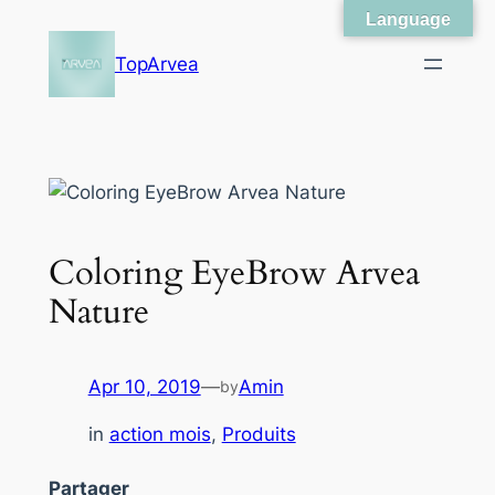
Language
Skip
to
TopArvea
content
Coloring EyeBrow Arvea
Nature
Apr 10, 2019
—
Amin
by
in
action mois
, 
Produits
Partager