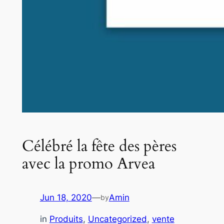
Célébré la fête des pères
avec la promo Arvea
Jun 18, 2020
—
Amin
by
in
Produits
, 
Uncategorized
, 
vente