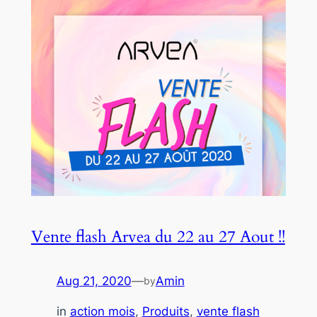
Vente flash Arvea du 22 au 27 Aout !!
Aug 21, 2020
—
Amin
by
in
action mois
, 
Produits
, 
vente flash