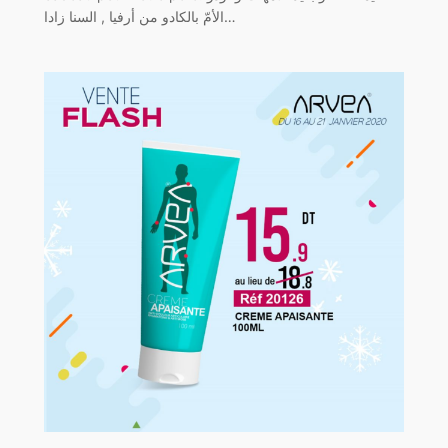
الأمّ بالكادو من أرفيا , السنا زادا…