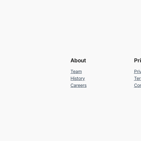
About
Pr
Team
Pri
History
Ter
Careers
Con