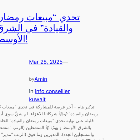
تحدي “مبيعات رمضان
والقيادة” في الشرق
الأوسط!
Mar 28, 2025
—
Amin
by
in
info conseiller
kuwait
📢 تذكير هام – آخر ف
رمضان والقيادة” 🌙🚀 شركائنا الاعزاء، لم يتبقَّ سوى أيا
قليلة على نهاية تحدي “مبيعات رمضان والقيادة” الخا
بالشرق الأوسط و يهمّ: 🥇 المنشطين (الرتب “منشط
والمسجلين الجدد). المديرين وما فوق (الرتب “مدير” أ