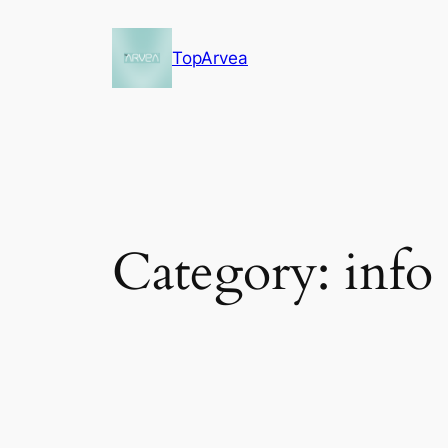
Skip
to
TopArvea
content
Category:
info