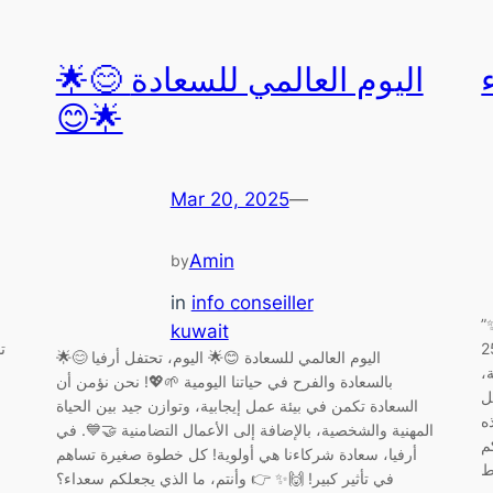
🌟😊 اليوم العالمي للسعادة
😊🌟
Mar 20, 2025
—
Amin
by
in
info conseiller
”
kuwait
 و ذلك من يوم 20 الى 22مارس
ت
🌟😊 اليوم العالمي للسعادة 😊🌟 اليوم، تحتفل أرفيا
،
بالسعادة والفرح في حياتنا اليومية 🌱💖! نحن نؤمن أن
منتجات
السعادة تكمن في بيئة عمل إيجابية، وتوازن جيد بين الحياة
ه
المهنية والشخصية، بالإضافة إلى الأعمال التضامنية 🤝💙. في
م
أرفيا، سعادة شركاءنا هي أولوية! كل خطوة صغيرة تساهم
في تأثير كبير! 🙌✨ 👉 وأنتم، ما الذي يجعلكم سعداء؟