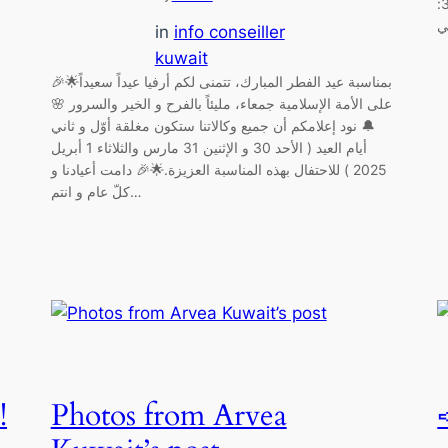
أعلى). 🏆 الجوائز: الفائز الأول: رحلة عمرة ✈️ الفائزين 2-3:
in
info conseiller
kuwait
🎉🌟بمناسبة عيد الفطر المبارك، تتمنى لكم أرفيا عيداً سعيداً
على الأمة الإسلامية جمعاء، مليئاً بالفرح و الخير والسرور 🌸
🔔 نود إعلامكم أن جميع وكالاتنا ستكون مغلقة أوّل و ثاني
أيام العيد ( الأحد 30 و الإثنين 31 مارس والثلاثاء 1 أبريل
2025 ) للاحتفال بهذه المناسبة العزيزة.🌟🎉 دامت أعيادنا و
كلّ عام و انتم…
Photos from Arvea
✨ عرض مميز بمناسبة العيد!