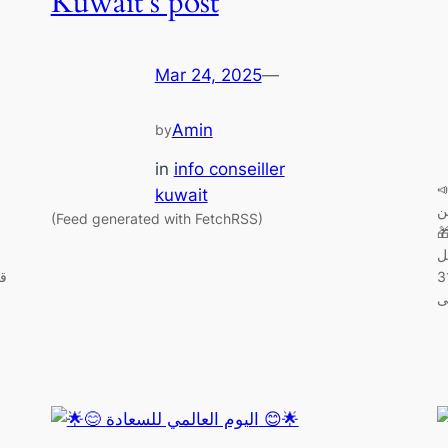
Kuwait’s post
Mar 24, 2025
—
Amin
by
in
info conseiller
إعلامكم أن آخر يوم للحملة سيكون
kuwait
 من
(Feed generated with FetchRSS)
قسيمة الخصم 70% 🎁
ل
اتكم داخل الفرع سيكون يوم الإثنين 31