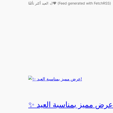
لعيد أكثر تألقًا! 🌙💖 (Feed generated with FetchRSS)