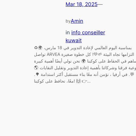
Mar 18, 2025
—
Amin
by
in
info conseiller
kuwait
♻️🌍 بمناسبة اليوم العالمي لإعادة التدوير في 18 مارس،
تواصل ARVEA التزامها تجاه البيئة 🌱💚! كل خطوة صغيرة
اهم في الحفاظ على كوكبنا 🌍 نحن نولي أيضًا أهمية كبيرة
وعية فرقنا وشركائنا بأهمية إعادة التدوير وتقليل النفايات 🌎
💬. في أرفيا ، نؤمن أنه معًا بناء مستقبل أكثر استدامة 🌳.
معًا، نحافظ على كوكبنا! 🙌 👉…