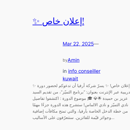
✨ إعلان خاص!
Mar 22, 2025
—
Amin
by
in
info conseiller
kuwait
✨ إعلان خاص! ✨ يسرّ شركة أرفيا أن تدعوكم لحضور دورة
دريبية عبر الإنترنت بعنوان: “برنامج التميّز”، من تقديم السيد
عزيز بن حميدة 🌟💎 🎓 موضوع الدورة : اكتشفوا تفاصيل
نادي التميّز و نادي الالماس! ستشرح هذه الدورة جزءًا مهمًا
من خطة الدخل الخاصة بأرفيا، والتي تمنح مكافآت إضافية
وجوائز قيّمة للفائزين. ستتعرّفون على الأساليب…