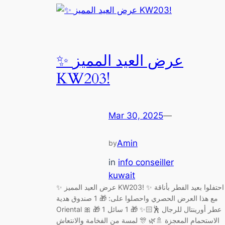
✨ عرض العيد المميز
KW203!
Mar 30, 2025
—
Amin
by
in
info conseiller
kuwait
✨ عرض العيد المميز KW203! ✨ احتفلوا بعيد الفطر بأناقة
مع هذا العرض الحصري واحصلوا على: 🎁 1 صندوق هدية
Oriental 🎀 🎁 1 عطر أورينتال للرجال 🕺🏻✨ 🎁 1 سائل
الاستحمام المعجزة 🚿🌿 🎊 لمسة من الفخامة والانتعاش