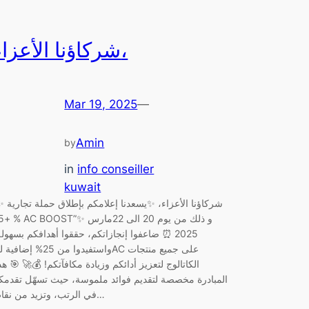
شركاؤنا الأعزاء،
Mar 19, 2025
—
Amin
by
in
info conseiller
kuwait
شركاؤنا الأعزاء، ✨يسعدنا إعلامكم بإطلاق حملة تجارية ✨
+25 % AC BOOST”✨
2025 ⏰ ضاعفوا إنجازاتكم، حققوا أهدافكم بسهولة
واستفيدوا من 25% إضافية للAC على جميع 
الكاتالوج لتعزيز أدائكم وزيادة مكافآتكم! 💰🚀 🎯 هذ
المبادرة مخصصة لتقديم فوائد ملموسة، حيث تسهّل تقدمك
في الرتب، وتزيد من نقاط…