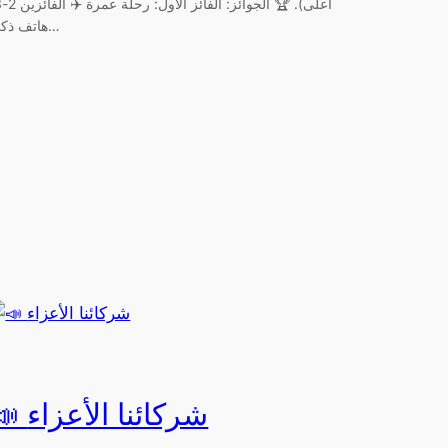
هاتف ذكي…
📣 شركائنا الأعزاء