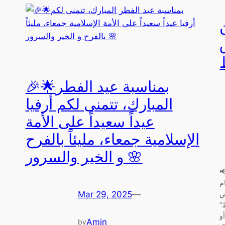
🎉🌟بمناسبة عيد الفطر
المبارك، تتمنى لكم أرفيا
عيداً سعيداً على الأمة
الإسلامية جمعاء، مليئاً بالفرح
و الخير والسرور 🌸
رصة للمشاركة في تحدي “مبيعات
م
ص
Mar 29, 2025
—
”
و
Amin
by