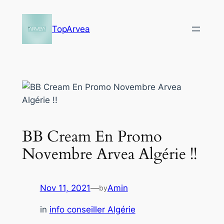
Skip
to
TopArvea
content
BB Cream En Promo
Novembre Arvea Algérie !!
Nov 11, 2021
—
Amin
by
in
info conseiller Algérie