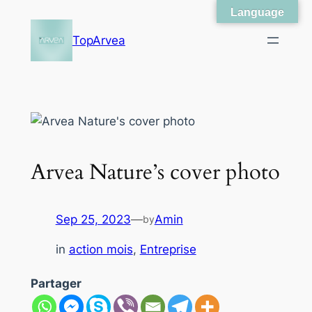
Language
Skip
to
TopArvea
content
Arvea Nature’s cover photo
Sep 25, 2023
—
Amin
by
in
action mois
, 
Entreprise
Partager