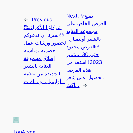
Next:
✨تمتع
←
Previous:
بالعرض الخاص على
شركاؤنا الأعزاء،🥰
مجموعة العناية
🙂يسرنا أن ندعوكم
بالشعر أوليميال .
لحضور ورشات عمل
✅العرض محدود
حصرية بمناسبة
حتى 30 سبتمبر
إطلاق مجموعة
2023! استفد من
العناية بالشعر
هذه الفرصة
الجديدة من علامة
للحصول على شعر
أوليميال. و ذلك ت…
أكث…
→
TopArvea