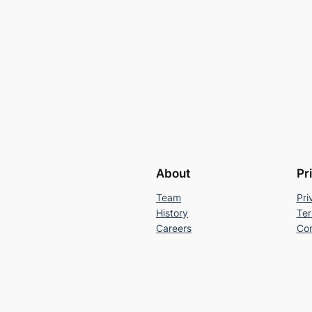
About
Pr
Team
Pri
History
Ter
Careers
Con