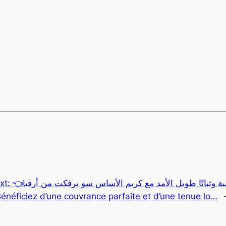
xt:
👈تمتعي تغطية مثالية وثباتًا طويل الأمد مع كريم الأساس سو برفكت من أرفيا😍🥰
énéficiez d’une couvrance parfaite et d’une tenue lo…