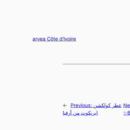
arvea Côte d’Ivoire
←
Previous:
عطر كولكشن
Ne
ابريكوت من أرفيا
✨B