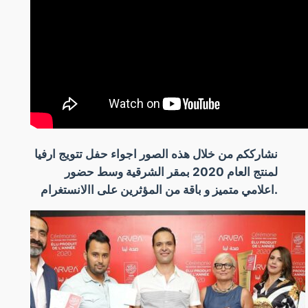
نشارككم من خلال هذه الصور اجواء حفل تتويج ارفيا
لمنتج العام 2020 بمقر الشرقية وسط حضور
اعلامي متميز و باقة من المؤثرين على االانستغرام.