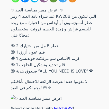
✨ عرض مميز بمناسبة العيد! ✨
عند شراء باقة العيد 4 رمز KW206 التي تتكون من
عطر أنسبِرَسيون أو أوداس من اختيارك، مع زبدة
للجسم فراش و زبدة للجسم فروتيد، ستحصلون
مجانًا على:
🎁 2 عطر 5 مل من اختيارك
🎁 1 قلم عيون أزرق
🎁 1 كريم الأساس سو بيرفكت فونديشن
🎁 1 قلم تحديد وتشكيل الحاجب
🎁 صندوق هدية “ALL YOU NEED IS LOVE” 💖
لا تفوتوا هذه الفرصة الرائعة للاحتفال بأناقتكم
وجمالكم في العيد! 🌸🎉
(Feed generated with
FetchRSS
)