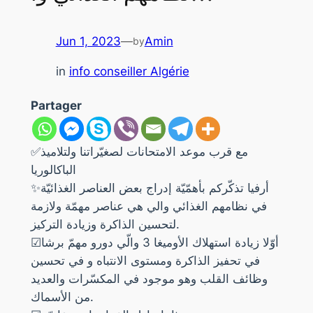
Jun 1, 2023
—
Amin
by
in
info conseiller Algérie
Partager
✅مع قرب موعد الامتحانات لصغيّراتنا ولتلاميذ
الباكالوريا
✨أرفيا تذكّركم بأهمّيّة إدراج بعض العناصر الغذائيّة
في نظامهم الغذائي والي هي عناصر مهمّة ولازمة
لتحسين الذاكرة وزيادة التركيز.
☑أوّلا زيادة استهلاك الأوميغا 3 والّي دورو مهمّ برشا
في تحفيز الذاكرة ومستوى الانتباه و في تحسين
وظائف القلب وهو موجود في المكسّرات والعديد
من الأسماك.