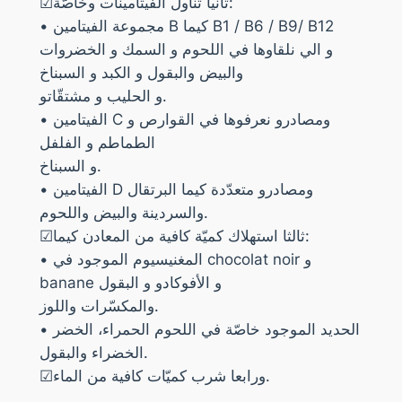
☑ثانيا تناول الفيتامينات وخاصّة:
• مجموعة الفيتامين B كيما B1 / B6 / B9/ B12
و الي نلقاوها في اللحوم و السمك و الخضروات
والبيض والبقول و الكبد و السبناخ
و الحليب و مشتقّاتو.
• الفيتامين C ومصادرو نعرفوها في القوارص و
الطماطم و الفلفل
و السبناخ.
• الفيتامين D ومصادرو متعدّدة كيما البرتقال
والسردينة والبيض واللحوم.
☑ثالثا استهلاك كميّة كافية من المعادن كيما:
• المغنيسيوم الموجود في chocolat noir و
banane و الأفوكادو و البقول
والمكسّرات واللوز.
• الحديد الموجود خاصّة في اللحوم الحمراء، الخضر
الخضراء والبقول.
☑ورابعا شرب كميّات كافية من الماء.