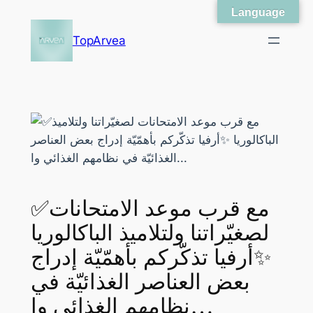
Language
Skip
to
TopArvea
content
✅مع قرب موعد الامتحانات
لصغيّراتنا ولتلاميذ الباكالوريا
✨أرفيا تذكّركم بأهمّيّة إدراج
بعض العناصر الغذائيّة في
نظامهم الغذائي وا…