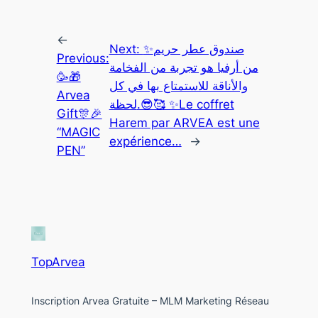
←
Next:
✨صندوق عطر حريم
Previous:
من أرفيا هو تجربة من الفخامة
🥳🎁
والأناقة للاستمتاع بها في كل
Arvea
لحظة.😎🥰 ✨Le coffret
Gift🎊🎉
Harem par ARVEA est une
“MAGIC
expérience…
→
PEN”
TopArvea
Inscription Arvea Gratuite – MLM Marketing Réseau