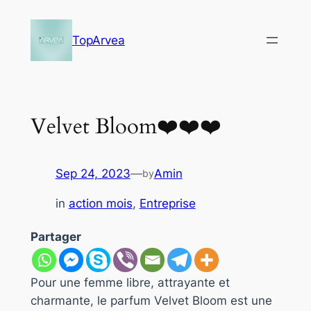
Skip
to
TopArvea
content
Velvet Bloom❤️❤️❤️
Sep 24, 2023
—
Amin
by
in
action mois
, 
Entreprise
Partager
Pour une femme libre, attrayante et
charmante, le parfum Velvet Bloom est une