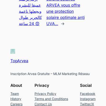
عميقا للبشرة
ARVEA vous offre
ويجعلها ناعمة
une protection
كالحرير طوال
solaire optimale anti
24 ساعة 😍
UVA…
→
TopArvea
Inscription Arvea Gratuite – MLM Marketing Réseau
About
Privacy
Social
Team
Privacy Policy
Facebook
History
Terms and Conditions
Instagram
Careers
Contact Us
Twitter/X