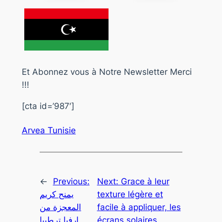
Et Abonnez vous à Notre Newsletter Merci
!!!
[cta id=’987′]
Arvea Tunisie
←
Previous:
Next:
Grace à leur
يمنح كريم
texture légère et
المعجزة من
facile à appliquer, les
ارفيا ترطيبا
écrans solaires