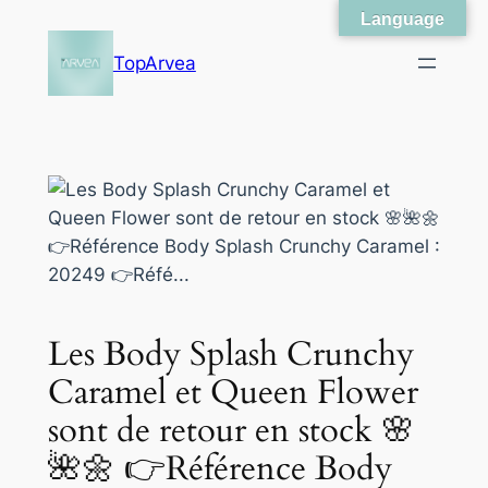
Language
Skip
to
TopArvea
content
Les Body Splash Crunchy
Caramel et Queen Flower
sont de retour en stock 🌸
🌺🌼 👉Référence Body