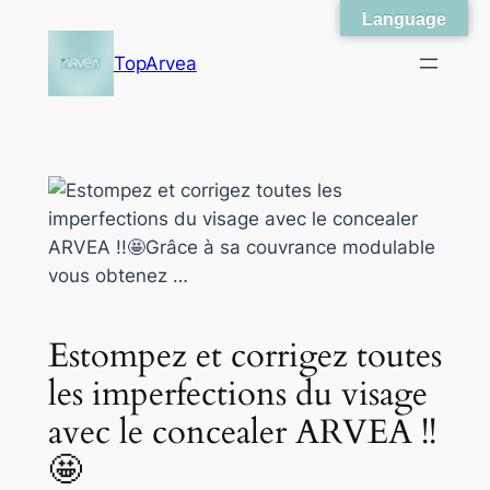
Language
Skip
to
TopArvea
content
Estompez et corrigez toutes
les imperfections du visage
avec le concealer ARVEA !!
🤩