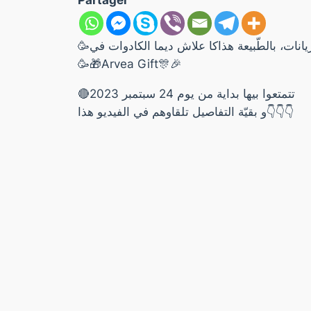
Partager
🥳يانات، بالطّبيعة هذاكا علاش ديما الكادوات في
🥳🎁Arvea Gift🎊🎉
🔴تتمتعوا بيها بداية من يوم 24 سبتمبر 2023
و بقيّة التفاصيل تلقاوهم في الفيديو هذا👇👇👇