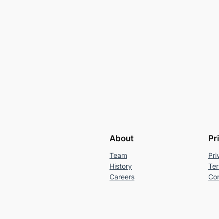
About
Pr
Team
Pri
History
Ter
Careers
Con