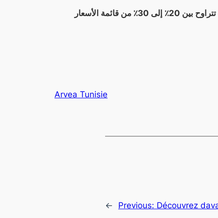
يتيح لك التسجيل المجاني الارتباط مباشرة بالمورد ارفيا ، أي بشكل مباشر ، مما يتيح لك الاستفادة من خصومات تتراوح بين 20٪ إلى 30٪ من قائمة الأسعار
Arvea Tunisie
←
Previous:
Découvrez dava