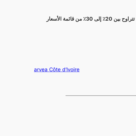
يتيح لك التسجيل المجاني الارتباط مباشرة بالمورد ارفيا ، أي بشكل مباشر ، مما يتيح لك الاستفادة من خصومات تتراوح بين 20٪ إلى 30٪ من قائمة الأسعار
arvea Côte d’Ivoire