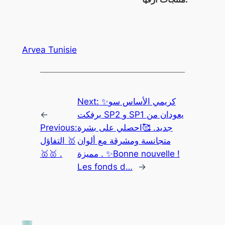
Arvea Tunisie
Next:
✨كريمي الأساس سو
←
برفكت SP2 و SP1 يعودان من
Previous:
جديد. 🥰احصلي على بشرة
متجانسة ومشرقة مع ألوان
التفاؤل 🥇
🥇🥇 .
مميزة . ✨Bonne nouvelle !
Les fonds d…
→