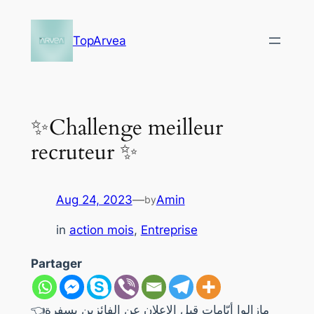
Skip
to
TopArvea
content
✨Challenge meilleur
recruteur ✨
Aug 24, 2023
—
Amin
by
in
action mois
, 
Entreprise
Partager
👈مازالوا أيّامات قبل الإعلان عن الفائزين بسفرة