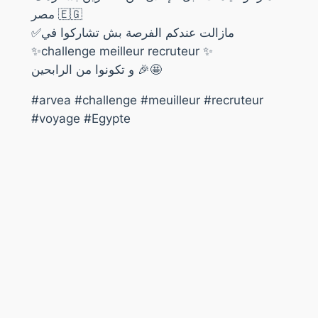
مصر 🇪🇬
✅مازالت عندكم الفرصة بش تشاركوا في
✨challenge meilleur recruteur ✨
و تكونوا من الرابحين 🎉🤩
#arvea #challenge #meuilleur #recruteur
#voyage #Egypte