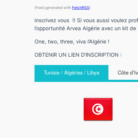
(Feed generated with
FetchRSS
)
inscrivez vous !! Si vous aussi voulez pr
l’opportunité Arvea Algérie avec un kit d
One, two, three, viva l’Algérie !
OBTENIR UN LIEN D’INSCRIPTION :
Tunisie / Algéries / Libya
Côte d’I