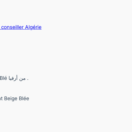
 conseiller Algérie
✨تألقي بإشراقة مذهلة مع كريم الأساس Beige Blé من أرفيا .
nt Beige Blée