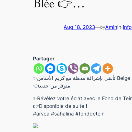
Blée 👉…
Aug 18, 2023
—
Amin
in
info
by
Partager
👈متوفر من جديد
✨Révélez votre éclat avec le Fond de Tei
👉Disponible de suite !
#arvea #sahalina #fonddetein