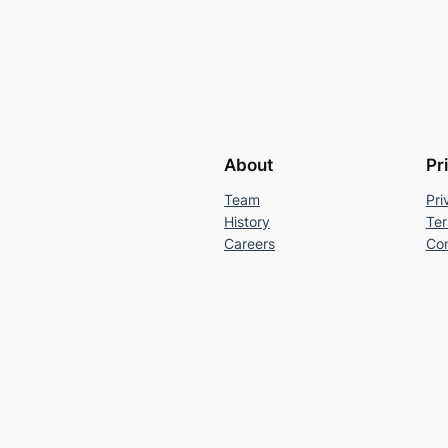
About
Pr
Team
Pri
History
Ter
Careers
Con