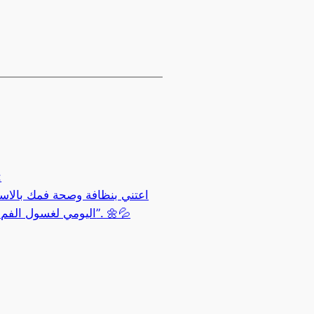
:
اعتني بنظافة وصحة فمك بالاس
اليومي لغسول الفم “أرفيا”. 🌼💦