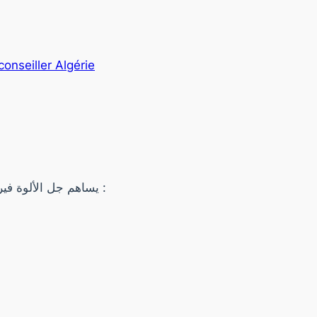
conseiller Algérie
يساهم جل الألوة فيرا 🍃 في الحفاظ على جمال البشرة وصحتها، فهو :