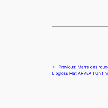
←
Previous:
Marre des rouge
Lipgloss Mat ARVEA ! Un fini