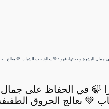
را 🍃 في الحفاظ على جمال 
ب 💚 يعالج الحروق الطفيف