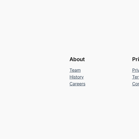
About
Pr
Team
Pri
History
Ter
Careers
Con