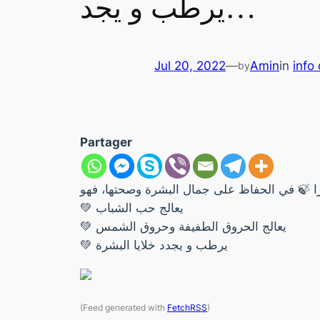
يرطب و يجد…
Jul 20, 2022
—
Amin
in
info 
by
Partager
💚 يعالج حب الشباب
💚 يعالج الحروق الطفيفة وحروق الشمس
💚 يرطب و يجدد خلايا البشرة
(Feed generated with
FetchRSS
)