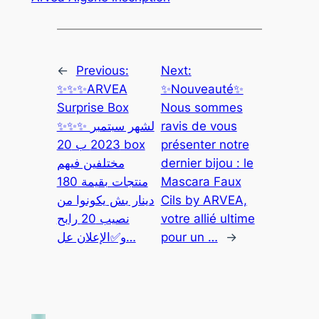
←
Previous:
Next:
✨✨✨ARVEA
✨Nouveauté✨
Surprise Box
Nous sommes
✨✨✨ لشهر سبتمبر
ravis de vous
2023 ب 20 box
présenter notre
مختلفين فيهم
dernier bijou : le
منتجات بقيمة 180
Mascara Faux
دينار بش يكونوا من
Cils by ARVEA,
نصيب 20 رابح
votre allié ultime
و✅الإعلان عل…
pour un …
→