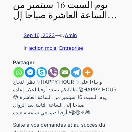
يوم السبت 16 سبتمبر من
الساعة العاشرة صباحا إل…
Sep 16, 2023
—
Amin
by
in
action mois
, 
Entreprise
Partager
نظرا لنجاح ✨HAPPY HOUR ✨و بناءا على
طلباتكم يسعد أرفيا اعلان إعادة 🥰HAPPY HOUR
😍 يوم السبت 16 سبتمبر من الساعة العاشرة
صباحا إلى الساعة الثانية بعد الزوال
أرفيا ديما في ساعة سعيدة !🤩😎🎉🎁
Suite à vos demandes et au succès du