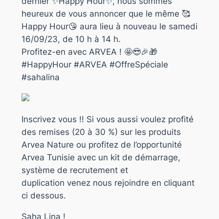
dernier ✨Happy Hour✨, nous sommes
heureux de vous annoncer que le même 🥰
Happy Hour😘 aura lieu à nouveau le samedi
16/09/23, de 10 h à 14 h.
Profitez-en avec ARVEA ! 🤩😎🎉🎁
#HappyHour #ARVEA #OffreSpéciale
#sahalina
Inscrivez vous !! Si vous aussi voulez profité
des remises (20 à 30 %) sur les produits
Arvea Nature ou profitez de l’opportunité
Arvea Tunisie avec un kit de démarrage,
système de recrutement et
duplication venez nous rejoindre en cliquant
ci dessous.
Saha Lina !