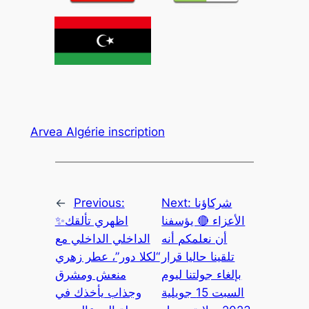
Arvea Algérie inscription
←
Previous:
Next:
شركاؤنا
الأعزاء 🔴 يؤسفنا
✨اظهري تألقك
أن نعلمكم أنه
الداخلي الداخلي مع
تلقينا حاليا قرار
“لكلا دور”، عطر زهري
بإلغاء جولتنا ليوم
منعش ومشرق
السبت 15 جويلية
وجذاب يأخذك في