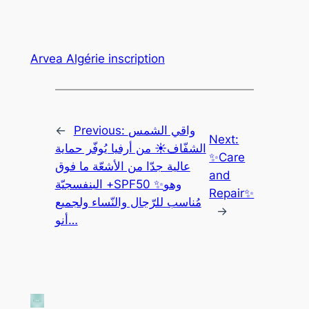
Arvea Algérie inscription
←
Previous:
واقي الشمس
Next:
الشفّاف☀ من أرفيا يُوفّر حماية
✨Care
عالية جدّا من الأشعّة ما فوق
and
البنفسجيّة +SPF50 ✨وهو
Repair✨
مُناسب للرّجال والنّساء ولجميع
→
أنو…