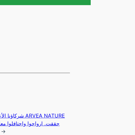
شرك ARVEA NATURE
حققت. ارواحوا واحتافلوا معانا
→