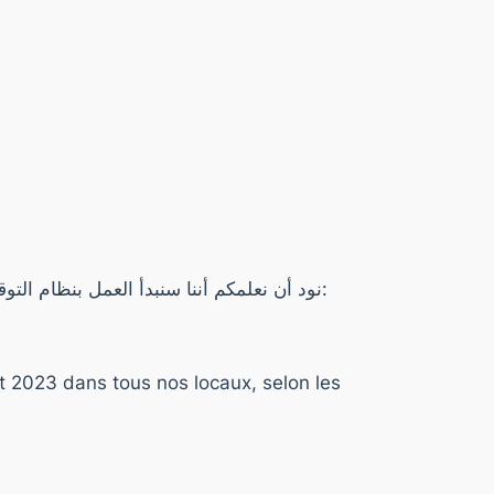
نود أن نعلمكم أننا سنبدأ العمل بنظام التوقيت الصَّيفي ☀️في كافة مقراتنا بداية من يوم السبت 1 جويلية 2023 إلى غاية 31 أوت 2023 ، وفقًا للأوقات التالية:
ût 2023 dans tous nos locaux, selon les