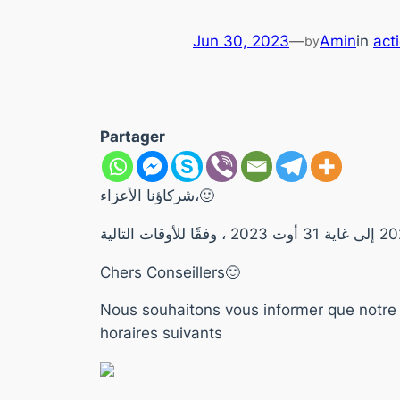
Jun 30, 2023
—
Amin
in
act
by
Partager
شركاؤنا الأعزاء،🙂
Chers Conseillers🙂
Nous souhaitons vous informer que notre h
horaires suivants