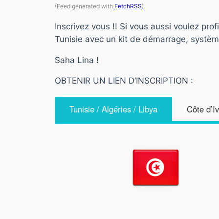
(Feed generated with
FetchRSS
)
Inscrivez vous !! Si vous aussi voulez pro
Tunisie avec un kit de démarrage, systèm
Saha Lina !
OBTENIR UN LIEN D’INSCRIPTION :
Tunisie / Algéries / Libya
Côte d’I