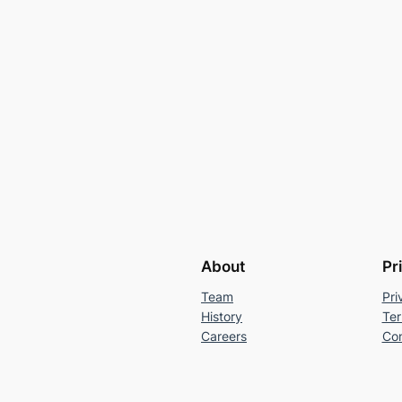
About
Pr
Team
Pri
History
Ter
Careers
Con