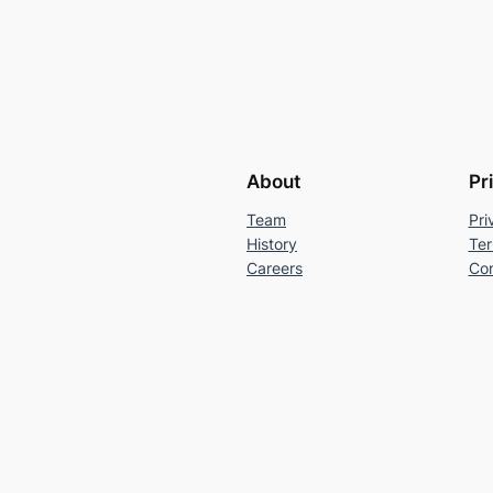
About
Pr
Team
Pri
History
Ter
Careers
Con