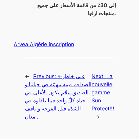
إلى 30٪ من قائمة الأسعار على جميع
منتجات ارفيا.
Arvea Algérie inscription
←
Previous:
✨على خاطر
Next:
La
الصداقة قيمة مهمّة في حياتنا و
nouvelle
الصديق ينجّم يكون الأغلى في
gamme
حياة كلّ واحد فينا نلقاوه في
Sun
الشدّة قبل الفرحة و ياقف
Protect!!!
معان…
→