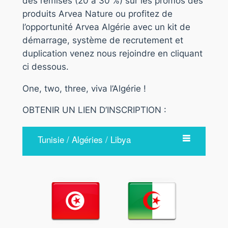
des remises (20 à 30 %) sur les promos des
produits Arvea Nature ou profitez de
l’opportunité Arvea Algérie avec un kit de
démarrage, système de recrutement et
duplication venez nous rejoindre en cliquant
ci dessous.
One, two, three, viva l’Algérie !
OBTENIR UN LIEN D’INSCRIPTION :
Tunisie / Algéries / Libya