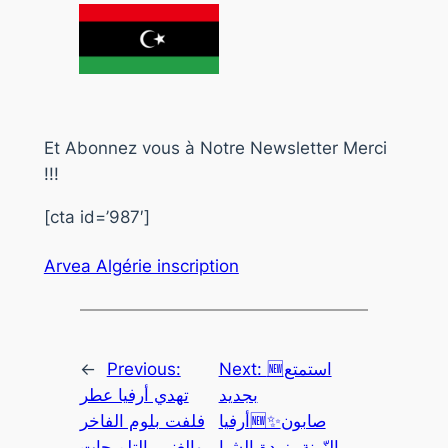
Et Abonnez vous à Notre Newsletter Merci
!!!
[cta id=’987′]
Arvea Algérie inscription
←
Previous:
Next:
🆕استمتع
بجديد
تهدي أرفيا عطر
أرفيا🆕✨صابون
فلفت بلوم الفاخر
الزّينة بزبدة الشيا
والغني بالتلميحات